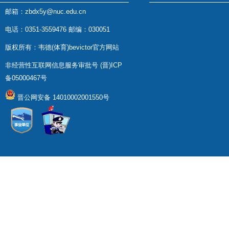
邮箱：zbdx5y@nuc.edu.cn
电话：0351-3559476 邮编：030051
版权所有：韦德(体育)bevictor官方网站
非经营性互联网信息服务审批号 (晋)ICP
备05000467号
晋公网安备 14010002001550号