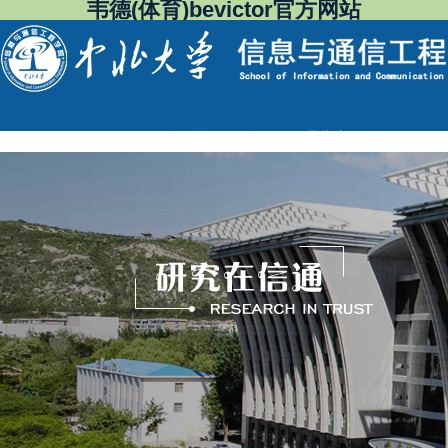
韦德(体育)bevictor官方网站
English
今天是 : 2026年8月8日 星期六