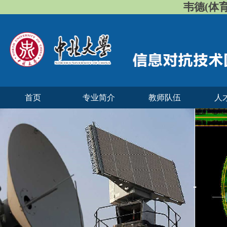
韦德(体育)
首页
专业简介
教师队伍
人