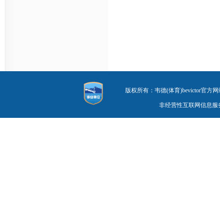
版权所有：韦德(体育)bevictor官方网站
非经营性互联网信息服务审批