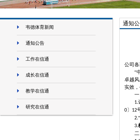
通知公
韦德体育新闻
通知公告
工作在信通
公司各
“
成长在信通
卓越风
实效，
教学在信通
一
1.
研究在信通
〕
0
12
2.
3.
二