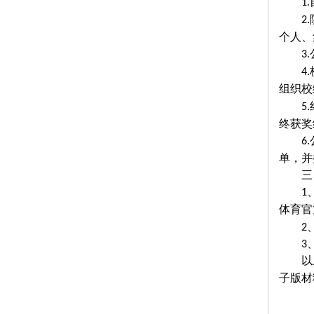
1.
2.
个人、
3.
4.
组织校
5.
终获奖
6.
单，并
三
1
体育官
2
3
以
子版材